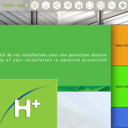
able - Agile - Proche de vous depuis 1981
Série 10
Série 30
Série 50